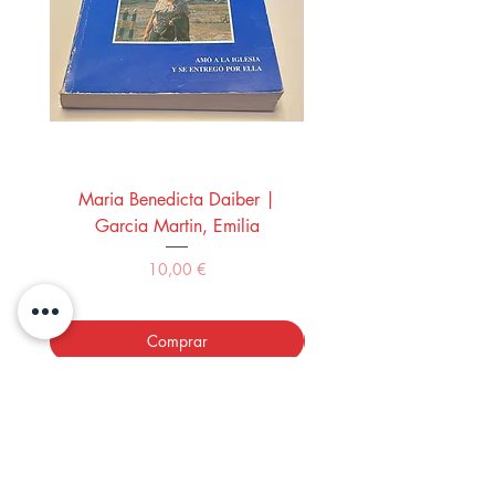
Maria Benedicta Daiber |
La mesa del rey Salo
Garcia Martin, Emilia
Montero Manglano, 
Precio
10,00 €
Comprar
LOS LIBROS DEL ABUELO,