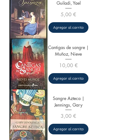
Guiladi, Yael
Precio
5,00 €
Agregar al carrito
Cantigas de sangre |
Muñoz, Nieve
Precio
10,00 €
Agregar al carrito
Sangre Azteca |
Jennings, Gary
Precio
3,00 €
Agregar al carrito