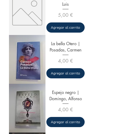
Luis
Precio
5,00 €
Agregar al carrito
La bella Otero |
Posadas, Carmen
Precio
4,00 €
Agregar al carrito
Espejo negro |
Domingo, Alfonso
Precio
4,00 €
Agregar al carrito