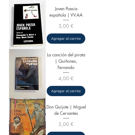
Joven Poesia
española | VV.AA
Precio
3,00 €
Agregar al carrito
La canción del pirata
| Quiñones,
Fernando
Precio
4,00 €
Agregar al carrito
Don Quijote | Miguel
de Cervantes
Precio
5,00 €