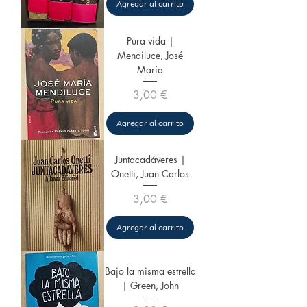
Agregar al carrito
Pura vida |
Mendiluce, José
María
Precio
3,00 €
Agregar al carrito
Juntacadáveres |
Onetti, Juan Carlos
Precio
3,00 €
Agregar al carrito
Bajo la misma estrella
| Green, John