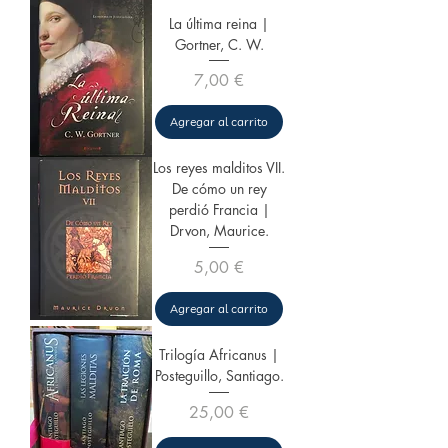
La última reina |
Gortner, C. W.
Precio
7,00 €
Agregar al carrito
Los reyes malditos VII.
De cómo un rey
perdió Francia |
Drvon, Maurice.
Precio
5,00 €
Agregar al carrito
Trilogía Africanus |
Posteguillo, Santiago.
Precio
25,00 €