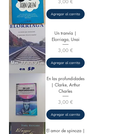
Precio
3,00 €
Agregar al carrito
Un tranvía |
Elorriaga, Unai
Precio
3,00 €
Agregar al carrito
En las profundidades
| Clarke, Arthur
Charles
Precio
3,00 €
Agregar al carrito
El amor de spinoza |