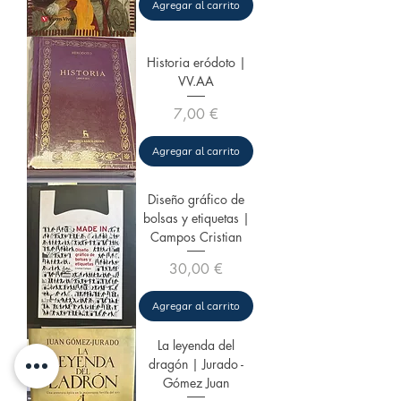
Agregar al carrito
Historia eródoto |
VV.AA
Precio
7,00 €
Agregar al carrito
Diseño gráfico de
bolsas y etiquetas |
Campos Cristian
Precio
30,00 €
Agregar al carrito
La leyenda del
dragón | Jurado -
Gómez Juan