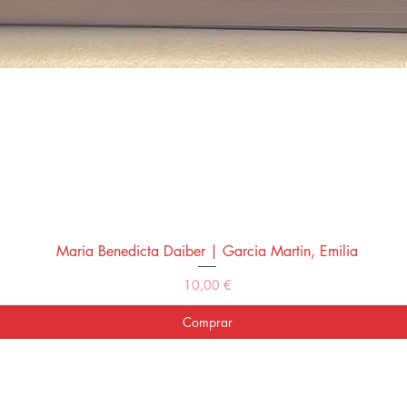
Maria Benedicta Daiber | Garcia Martin, Emilia
Vista rápida
Precio
10,00 €
Comprar