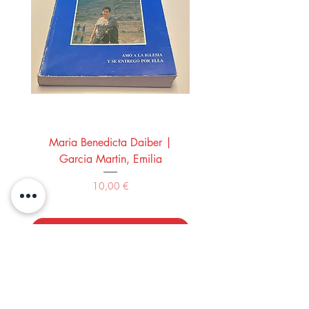
Maria Benedicta Daiber |
La mesa del rey Salo
Garcia Martin, Emilia
Montero Manglano, 
Precio
10,00 €
Comprar
LOS LIBROS DEL ABUELO,