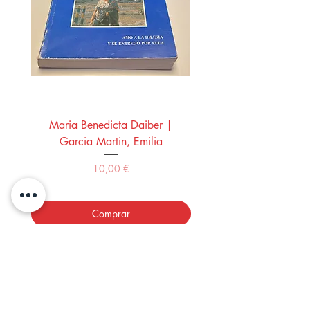
Maria Benedicta Daiber |
La mesa del rey Salo
Garcia Martin, Emilia
Montero Manglano, 
Precio
10,00 €
Comprar
LOS LIBROS DEL ABUELO,