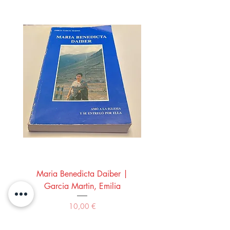
Maria Benedicta Daiber |
La mesa del rey Salo
Garcia Martin, Emilia
Montero Manglano, 
Precio
10,00 €