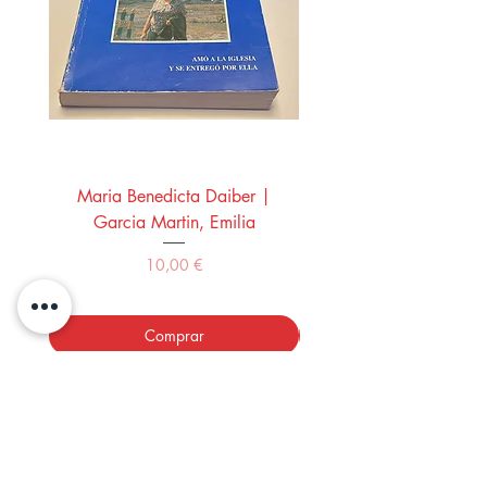
Maria Benedicta Daiber |
La mesa del rey Salo
Garcia Martin, Emilia
Montero Manglano, 
Precio
10,00 €
Comprar
LOS LIBROS DEL ABUELO,