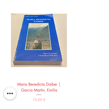
Maria Benedicta Daiber |
La mesa del rey Salo
Garcia Martin, Emilia
Montero Manglano, 
Precio
10,00 €