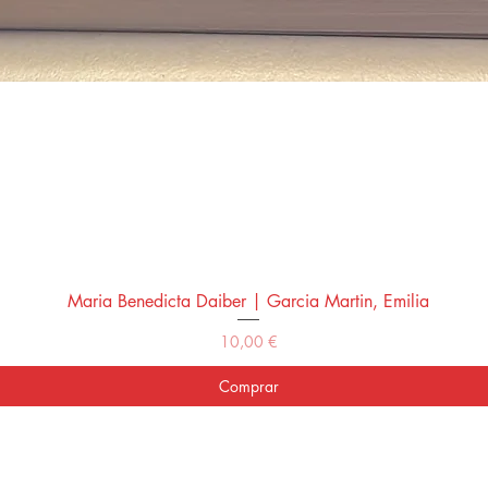
Maria Benedicta Daiber | Garcia Martin, Emilia
Vista rápida
Precio
10,00 €
Comprar