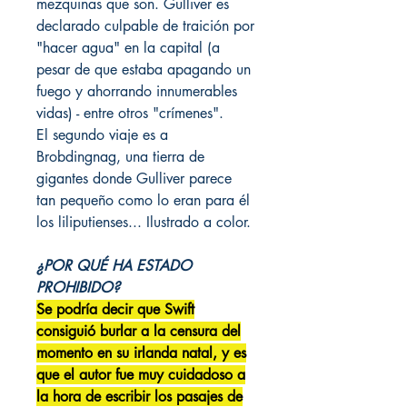
mezquinas que son. Gulliver es
declarado culpable de traición por
"hacer agua" en la capital (a
pesar de que estaba apagando un
fuego y ahorrando innumerables
vidas) - entre otros "crímenes".
El segundo viaje es a
Brobdingnag, una tierra de
gigantes donde Gulliver parece
tan pequeño como lo eran para él
los liliputienses... Ilustrado a color.
¿POR QUÉ HA ESTADO
PROHIBIDO?
Se podría decir que Swift
consiguió burlar a la censura del
momento en su irlanda natal, y es
que el autor fue muy cuidadoso a
la hora de escribir los pasajes de