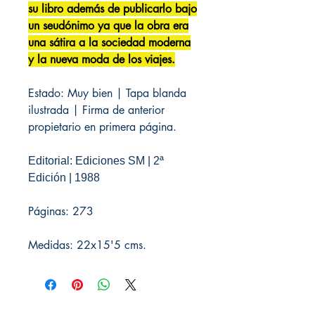
su libro además de publicarlo bajo
un seudónimo ya que la obra era
una sátira a la sociedad moderna
y la nueva moda de los viajes.
Estado: Muy bien | Tapa blanda
ilustrada | Firma de anterior
propietario en primera página.
Editorial: Ediciones SM | 2ª
Edición | 1988
Páginas: 273
Medidas: 22x15'5 cms.