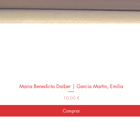
Maria Benedicta Daiber | Garcia Martin, Emilia
Vista rápida
Precio
10,00 €
Comprar