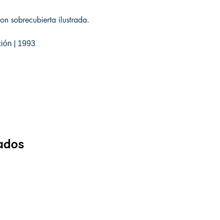
n sobrecubierta ilustrada.
ción | 1993
ados