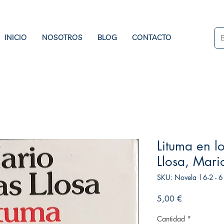
INICIO
NOSOTROS
BLOG
CONTACTO
Lituma en l
Llosa, Mari
SKU: Novela 16-2 - 6
Precio
5,00 €
Cantidad
*