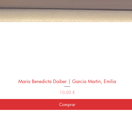
Maria Benedicta Daiber | Garcia Martin, Emilia
Vista rápida
Precio
10,00 €
Comprar