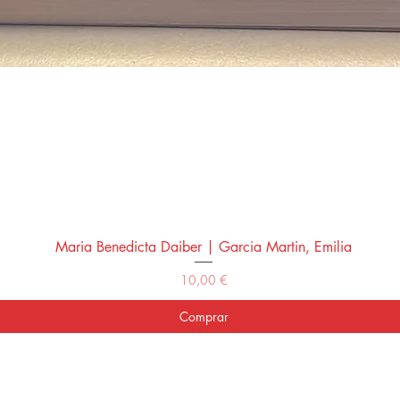
Maria Benedicta Daiber | Garcia Martin, Emilia
Vista rápida
Precio
10,00 €
Comprar