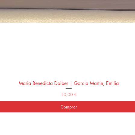
Maria Benedicta Daiber | Garcia Martin, Emilia
Vista rápida
Precio
10,00 €
Comprar