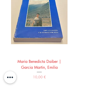
Maria Benedicta Daiber |
La mesa del rey Salo
Garcia Martin, Emilia
Montero Manglano, 
Precio
10,00 €
Comprar