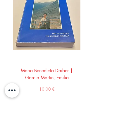
Maria Benedicta Daiber |
La mesa del rey Salo
Garcia Martin, Emilia
Montero Manglano, 
Precio
10,00 €
Comprar