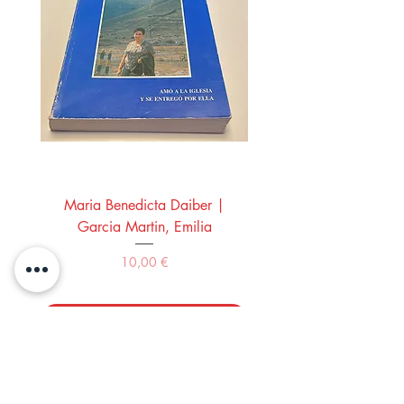
Maria Benedicta Daiber |
La mesa del rey Salo
Garcia Martin, Emilia
Montero Manglano, 
Precio
10,00 €
Comprar