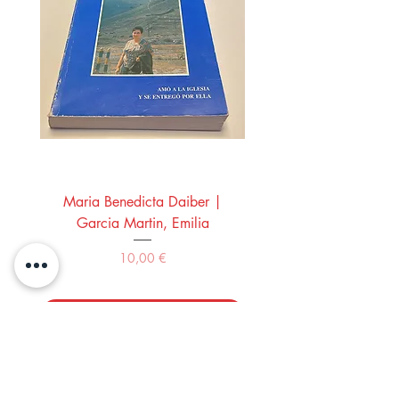
Maria Benedicta Daiber |
La mesa del rey Salo
Garcia Martin, Emilia
Montero Manglano, 
Precio
10,00 €
Comprar