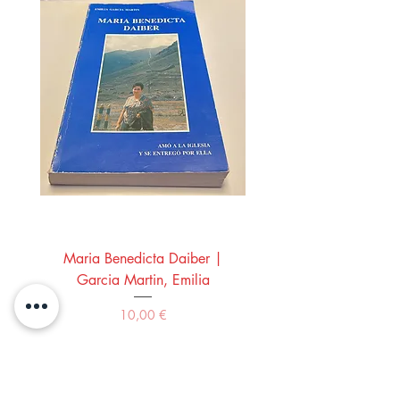
Maria Benedicta Daiber |
La mesa del rey Salo
Garcia Martin, Emilia
Montero Manglano, 
Precio
10,00 €
Comprar