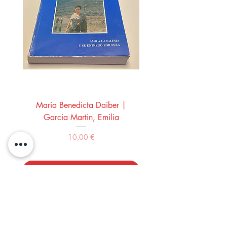
Maria Benedicta Daiber |
La mesa del rey Salo
Garcia Martin, Emilia
Montero Manglano, 
Precio
10,00 €
Comprar
LOS LIBROS DEL ABUELO,