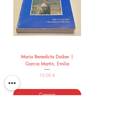
Maria Benedicta Daiber |
La mesa del rey Salo
Garcia Martin, Emilia
Montero Manglano, 
Precio
10,00 €
Comprar
LOS LIBROS DEL ABUELO,