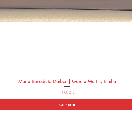
Maria Benedicta Daiber | Garcia Martin, Emilia
Vista rápida
Precio
10,00 €
Comprar