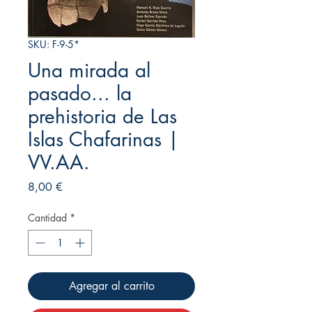
SKU: F-9-5*
Una mirada al
pasado... la
prehistoria de Las
Islas Chafarinas |
VV.AA.
Precio
8,00 €
Cantidad
*
Agregar al carrito