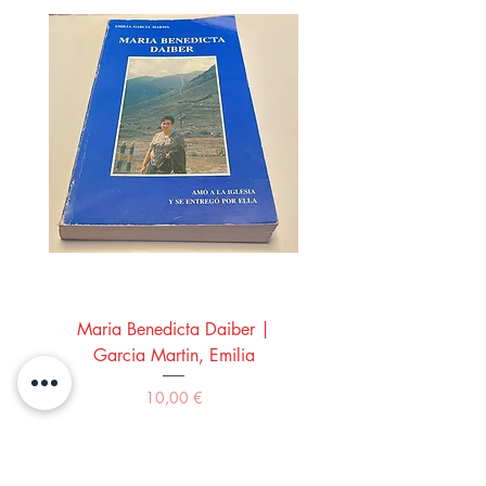
Maria Benedicta Daiber |
La mesa del rey Salo
Garcia Martin, Emilia
Montero Manglano, 
Precio
10,00 €
Comprar