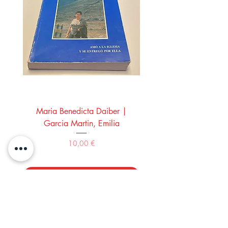
Maria Benedicta Daiber |
La mesa del rey Salo
Garcia Martin, Emilia
Montero Manglano, 
Precio
10,00 €
Comprar