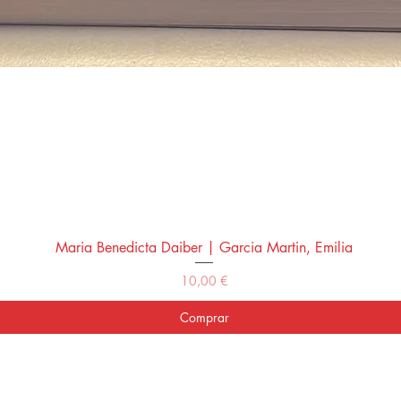
Maria Benedicta Daiber | Garcia Martin, Emilia
Vista rápida
Precio
10,00 €
Comprar