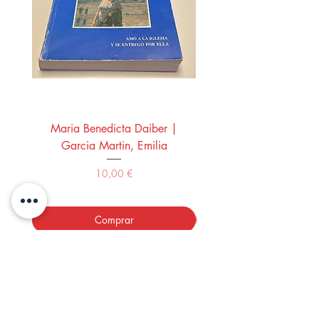
Maria Benedicta Daiber |
La mesa del rey Salo
Garcia Martin, Emilia
Montero Manglano, 
Precio
10,00 €
Comprar
LOS LIBROS DEL ABUELO,