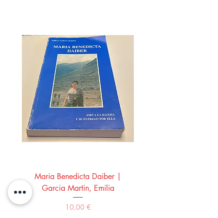
Maria Benedicta Daiber |
La mesa del rey Salo
Garcia Martin, Emilia
Montero Manglano, 
Precio
10,00 €