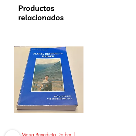
Productos
relacionados
Maria Benedicta Daiber |
La mesa del rey Salo