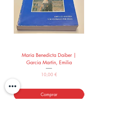
Maria Benedicta Daiber |
La mesa del rey Salo
Garcia Martin, Emilia
Montero Manglano, 
Precio
10,00 €
Comprar
LOS LIBROS DEL ABUELO,