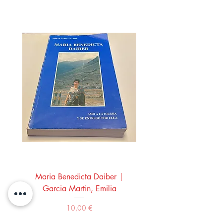
Maria Benedicta Daiber |
La mesa del rey Salo
Garcia Martin, Emilia
Montero Manglano, 
Precio
10,00 €