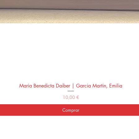
Maria Benedicta Daiber | Garcia Martin, Emilia
Vista rápida
Precio
10,00 €
Comprar