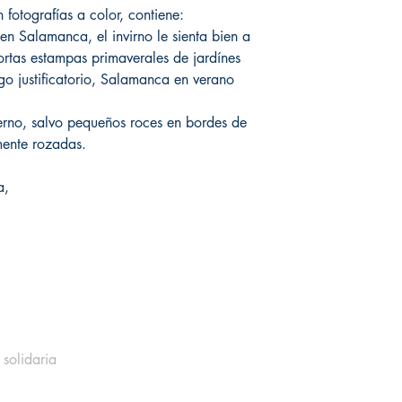
 fotografías a color, contiene:
en Salamanca, el invirno le sienta bien a
rtas estampas primaverales de jardínes
ogo justificatorio, Salamanca en verano
terno, salvo pequeños roces en bordes de
mente rozadas.
a,
 solidaria