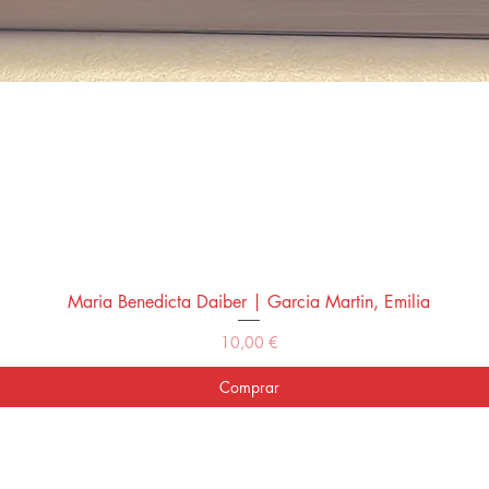
Maria Benedicta Daiber | Garcia Martin, Emilia
Vista rápida
Precio
10,00 €
Comprar