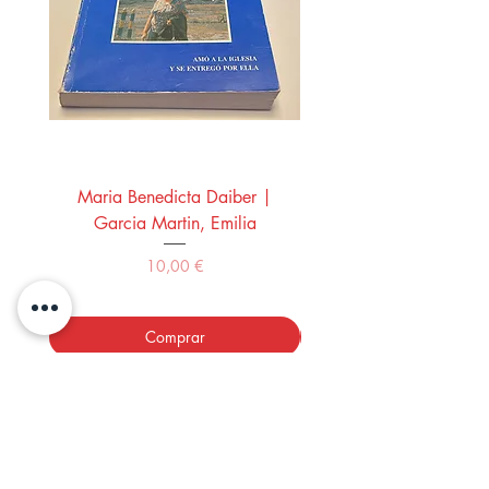
Maria Benedicta Daiber |
La mesa del rey Salo
Garcia Martin, Emilia
Montero Manglano, 
Precio
10,00 €
Comprar
LOS LIBROS DEL ABUELO,