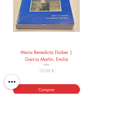
Maria Benedicta Daiber |
La mesa del rey Salo
Garcia Martin, Emilia
Montero Manglano, 
Precio
10,00 €
Comprar
LOS LIBROS DEL ABUELO,