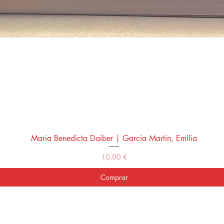
Maria Benedicta Daiber | Garcia Martin, Emilia
Vista rápida
Precio
10,00 €
Comprar