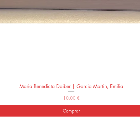
Maria Benedicta Daiber | Garcia Martin, Emilia
Vista rápida
Precio
10,00 €
Comprar