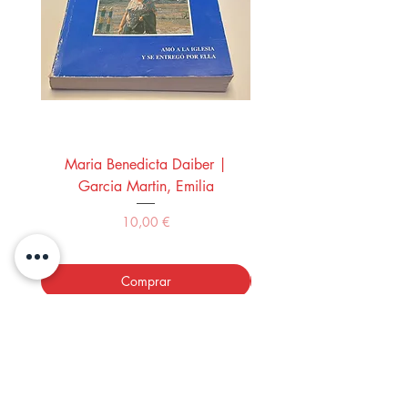
Maria Benedicta Daiber |
La mesa del rey Salo
Garcia Martin, Emilia
Montero Manglano, 
Precio
10,00 €
Comprar
LOS LIBROS DEL ABUELO,