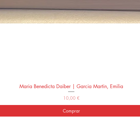
Maria Benedicta Daiber | Garcia Martin, Emilia
Vista rápida
Precio
10,00 €
Comprar