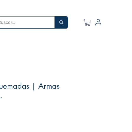
quemadas | Armas
.