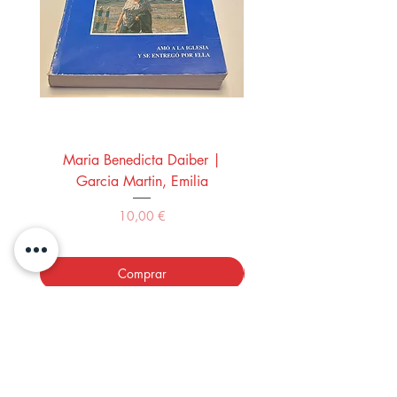
Maria Benedicta Daiber |
La mesa del rey Salo
Garcia Martin, Emilia
Montero Manglano, 
Precio
10,00 €
Comprar
LOS LIBROS DEL ABUELO,