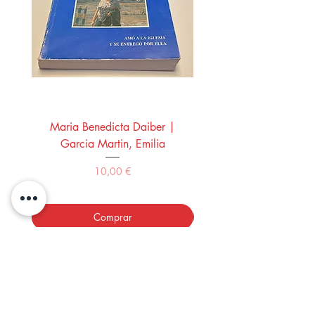
Maria Benedicta Daiber |
La mesa del rey Salo
Garcia Martin, Emilia
Montero Manglano, 
Precio
10,00 €
Comprar
LOS LIBROS DEL ABUELO,