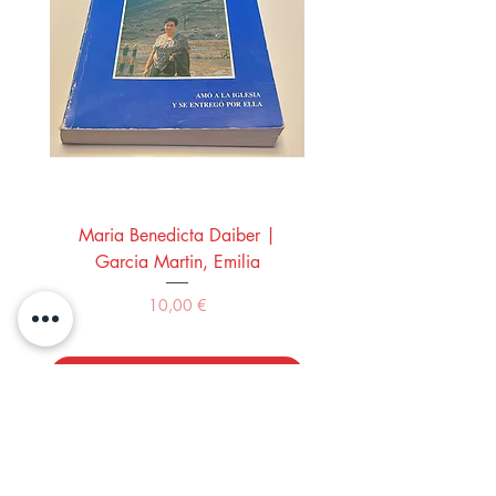
Maria Benedicta Daiber |
La mesa del rey Salo
Garcia Martin, Emilia
Montero Manglano, 
Precio
10,00 €
Comprar