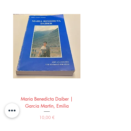
Maria Benedicta Daiber |
La mesa del rey Salo
Garcia Martin, Emilia
Montero Manglano, 
Precio
10,00 €