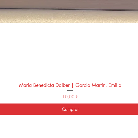
Maria Benedicta Daiber | Garcia Martin, Emilia
Vista rápida
Precio
10,00 €
Comprar