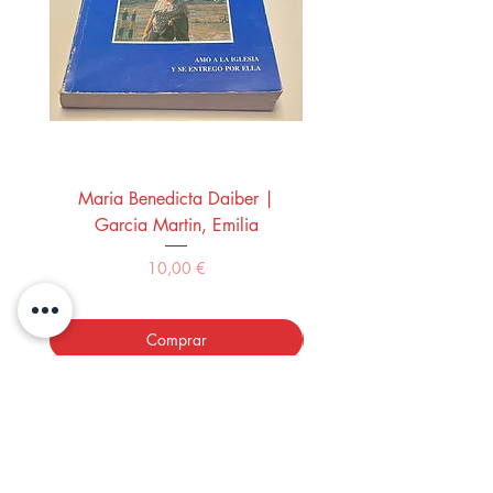
Maria Benedicta Daiber |
La mesa del rey Salo
Garcia Martin, Emilia
Montero Manglano, 
Precio
10,00 €
Comprar
LOS LIBROS DEL ABUELO,