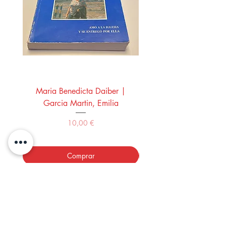
Maria Benedicta Daiber |
La mesa del rey Salo
Garcia Martin, Emilia
Montero Manglano, 
Precio
10,00 €
Comprar
LOS LIBROS DEL ABUELO,