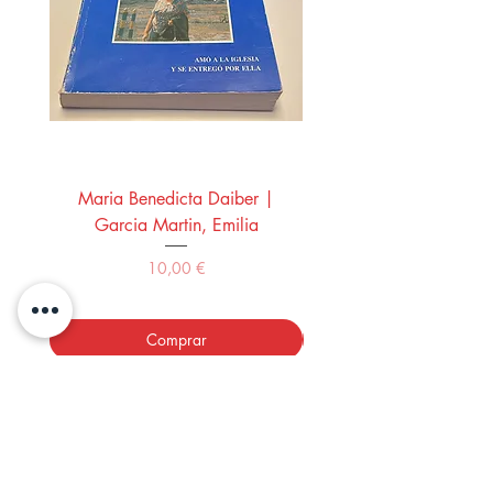
Maria Benedicta Daiber |
La mesa del rey Salo
Garcia Martin, Emilia
Montero Manglano, 
Precio
10,00 €
Comprar
LOS LIBROS DEL ABUELO,