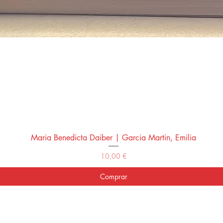
Maria Benedicta Daiber | Garcia Martin, Emilia
Vista rápida
Precio
10,00 €
Comprar