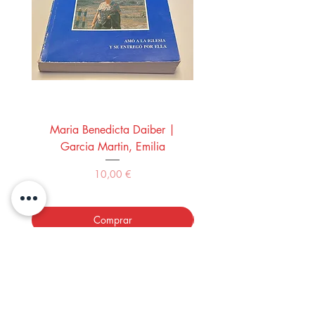
Maria Benedicta Daiber |
La mesa del rey Salo
Garcia Martin, Emilia
Montero Manglano, 
Precio
10,00 €
Comprar
LOS LIBROS DEL ABUELO,