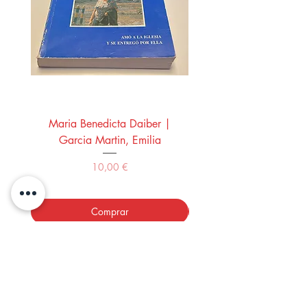
Maria Benedicta Daiber |
La mesa del rey Salo
Garcia Martin, Emilia
Montero Manglano, 
Precio
10,00 €
Comprar
LOS LIBROS DEL ABUELO,