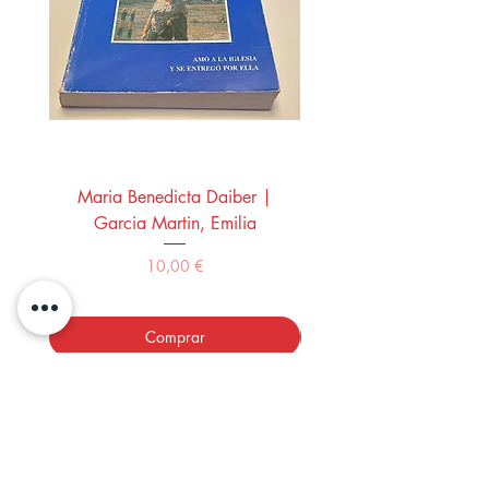
Maria Benedicta Daiber |
La mesa del rey Salo
Garcia Martin, Emilia
Montero Manglano, 
Precio
10,00 €
Comprar
LOS LIBROS DEL ABUELO,